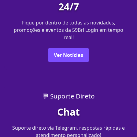
24/7
Fique por dentro de todas as novidades,
promoções e eventos da 59Brl Login em tempo
real!
Ver Notícias
💬 Suporte Direto
Chat
Suporte direto via Telegram, respostas rápidas e
atendimento personalizado!