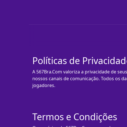
Políticas de Privacida
A 567Bra.Com valoriza a privacidade de se
nossos canais de comunicação. Todos os dad
jogadores.
Termos e Condições