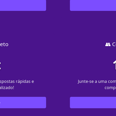
reto
👥 
t
espostas rápidas e
Junte-se a uma com
lizado!
compa
e