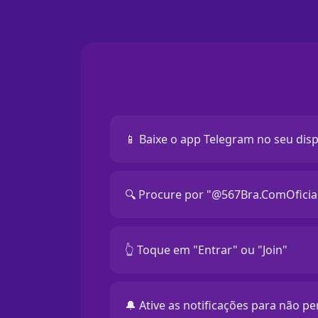
📱 Baixe o app Telegram no seu disp
🔍 Procure por "@567Bra.ComOficia
👆 Toque em "Entrar" ou "Join"
🔔 Ative as notificações para não p