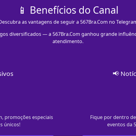
📱 Benefícios do Canal
Descubra as vantagens de seguir a 567Bra.Com no Telegra
ogos diversificados — a 567Bra.Com ganhou grande influên
atendimento.
sivos
📢 Notí
m, promoções especiais
Fique por dentro d
s únicos!
eventos da 