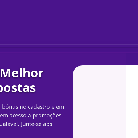
 Melhor
postas
r bônus no cadastro e em
 tem acesso a promoções
ualável. Junte-se aos